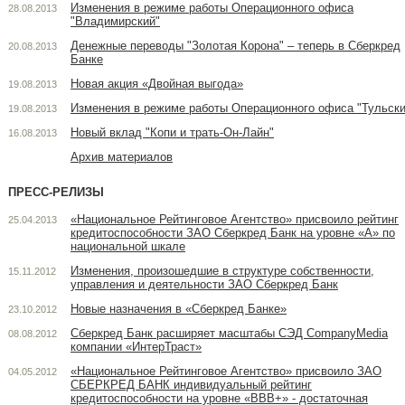
М
Изменения в режиме работы Операционного офиса
28.08.2013
"Владимирский"
Мо
Денежные переводы "Золотая Корона" – теперь в Сберкред
20.08.2013
С
Банке
П
Новая акция «Двойная выгода»
19.08.2013
С
Изменения в режиме работы Операционного офиса "Тульски
19.08.2013
В
Новый вклад "Копи и трать-Он-Лайн"
16.08.2013
Ка
К
Архив материалов
Ку
ПРЕСС-РЕЛИЗЫ
Ку
«Национальное Рейтинговое Агентство» присвоило рейтинг
25.04.2013
Л
кредитоспособности ЗАО Сберкред Банк на уровне «А» по
Н
национальной шкале
Р
Изменения, произошедшие в структуре собственности,
15.11.2012
управления и деятельности ЗАО Сберкред Банк
Ту
Я
Новые назначения в «Сберкред Банке»
23.10.2012
Б
Сберкред Банк расширяет масштабы СЭД CompanyMedia
08.08.2012
компании «ИнтерТраст»
«Национальное Рейтинговое Агентство» присвоило ЗАО
04.05.2012
СБЕРКРЕД БАНК индивидуальный рейтинг
кредитоспособности на уровне «ВВВ+» - достаточная