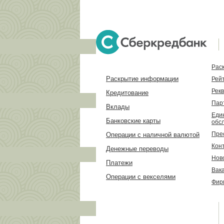
Рас
Раскрытие информации
Рей
Рек
Кредитование
Пар
Вклады
Еди
Банковские карты
обс
Пре
Операции c наличной валютой
Кон
Денежные переводы
Нов
Платежи
Вак
Операции с векселями
Фир
ЕДИНЫЙ БЕСПЛАТНЫЙ
ФЕДЕРАЛЬНЫЙ НОМЕР