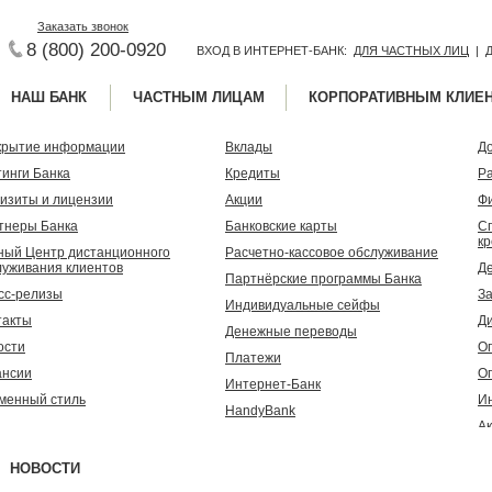
Заказать звонок
8 (800) 200-0920
ВХОД В ИНТЕРНЕТ-БАНК:
ДЛЯ ЧАСТНЫХ ЛИЦ
|
НАШ БАНК
ЧАСТНЫМ ЛИЦАМ
КОРПОРАТИВНЫМ КЛИЕ
крытие информации
Вклады
До
тинги Банка
Кредиты
Ра
визиты и лицензии
Акции
Ф
тнеры Банка
Банковские карты
С
к
ный Центр дистанционного
Расчетно-кассовое обслуживание
луживания клиентов
Д
Партнёрские программы Банка
сс-релизы
З
Индивидуальные сейфы
такты
Д
Денежные переводы
ости
О
Платежи
ансии
Оп
Интернет-Банк
менный стиль
И
HandyBank
А
Заявка на карту
Р
Заявка на кредит
НОВОСТИ