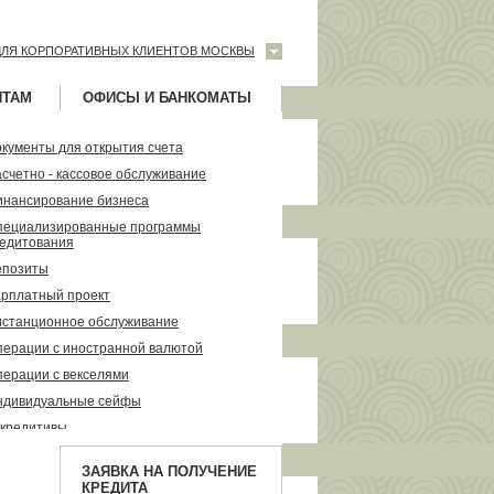
ДЛЯ КОРПОРАТИВНЫХ КЛИЕНТОВ МОСКВЫ
НТАМ
ОФИСЫ И БАНКОМАТЫ
кументы для открытия счета
счетно - кассовое обслуживание
инансирование бизнеса
пециализированные программы
редитования
епозиты
арплатный проект
истанционное обслуживание
перации с иностранной валютой
ерации с векселями
ндивидуальные сейфы
ккредитивы
еализуемое залоговое имущество
ЗАЯВКА НА ПОЛУЧЕНИЕ
КРЕДИТА