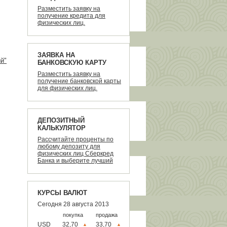
осква
Разместить заявку на
сковская область
получение кредита для
физических лиц.
очи
ермь
анкт-Петербург
ЗАЯВКА НА
й"
БАНКОВСКУЮ КАРТУ
ладимир
Разместить заявку на
луга
получение банковской карты
раснодар
для физических лиц.
рган
рск
ДЕПОЗИТНЫЙ
ипецк
КАЛЬКУЛЯТОР
ижний Новгород
Рассчитайте проценты по
любому депозиту для
язань
физических лиц Сберкред
ла
Банка и выберите лучший
рославль
анкоматы Банка
КУРСЫ ВАЛЮТ
Сегодня 28 августа 2013
покупка
продажа
USD
32,70
33,70
▲
▲