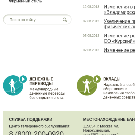
Фирменный стиль
Изменения в
12.08.2013
«Владимирск
Увеличение п
07.08.2013
физических л
Изменение р
05.08.2013
ОО «Курский»
Изменение р
02.08.2013
ДЕНЕЖНЫЕ
ВКЛАДЫ
ПЕРЕВОДЫ
Надежный способ
сбережения и
Международные
накопления своб
денежные переводы
денежных средств
без открытия счета.
СЛУЖБА ПОДДЕРЖКИ
МЕСТОНАХОЖДЕНИЕ БАН
Центр телефонного обслуживания:
115054, г. Москва, ул.
Новокузнецкая,
8 (800) 200-0920
дом 36/2, строение 1.