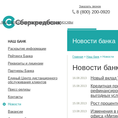
Заказать звонок
8 (800) 200-0920
 ЛИЦ
|
ДЛЯ КОРПОРАТИВНЫХ КЛИЕНТОВ МОСКВЫ
НАШ БАНК
ЧАСТНЫ
Новости банка
НАШ БАНК
Раскрытие информации
Рейтинги Банка
Главная
»
Наш банк
» Новости
Реквизиты и лицензии
Новости бан
Партнеры Банка
Новый вклад 
Единый Центр дистанционного
16.08.2013
обслуживания клиентов
Кредитная пр
15.08.2013
Пресс-релизы
рефинансиров
выгодных усл
Контакты
Рост процентн
15.08.2013
Новости
Изменения в 
Вакансии
13.08.2013
офиса «Мити